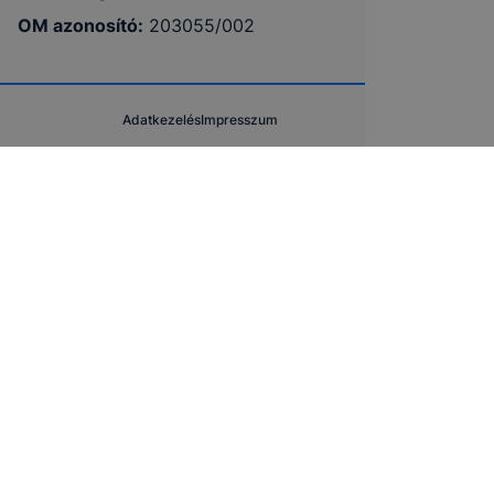
OM azonosító:
203055/002
Adatkezelés
Impresszum