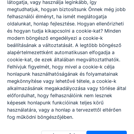
látogatja, vagy használja leginkább, így
2026. júl. 11.
megtudhatjuk, hogyan biztosítsunk Önnek még jobb
felhasználói élményt, ha ismét meglátogatja
oldalunkat, honlap fejlesztése. Hogyan ellenőrizheti
és hogyan tudja kikapcsolni a cookie-kat? Minden
modern böngésző engedélyezi a cookie-k
beállításának a változtatását. A legtöbb böngésző
alapértelmezettként automatikusan elfogadja a
cookie-kat, de ezek általában megváltoztathatók.
Felhívjuk figyelmét, hogy mivel a cookie-k célja
honlapunk használhatóságának és folyamatainak
megkönnyítése vagy lehetővé tétele, a cookie-k
alkalmazásának megakadályozása vagy törlése által
Határok nélkül a fenntarthatóságért –
előfordulhat, hogy felhasználóink nem lesznek
TFG-s diákok a 26. Nemzetközi Öko-
képesek honlapunk funkcióinak teljes körű
Expert Projekthéten
használatára, vagy a honlap a tervezettől eltérően
fog működni böngészőjében.
2026. jún. 17.