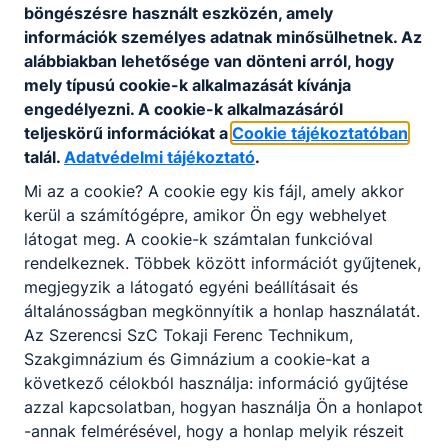
TFG-s gyereknap a legkisebbeknek😊
böngészésre használt eszközén, amely
információk személyes adatnak minősülhetnek. Az
alábbiakban lehetősége van dönteni arról, hogy
2026. júl. 13.
mely típusú cookie-k alkalmazását kívánja
engedélyezni. A cookie-k alkalmazásáról
teljeskörű információkat a
Cookie tájékoztatóban
talál.
Adatvédelmi tájékoztató
.
Mi az a cookie? A cookie egy kis fájl, amely akkor
kerül a számítógépre, amikor Ön egy webhelyet
látogat meg. A cookie-k számtalan funkcióval
rendelkeznek. Többek között információt gyűjtenek,
megjegyzik a látogató egyéni beállításait és
általánosságban megkönnyítik a honlap használatát.
Az Szerencsi SzC Tokaji Ferenc Technikum,
Szakgimnázium és Gimnázium a cookie-kat a
Innovatív pályaorientációs fejlesztés:
következő célokból használja: információ gyűjtése
TFG Exatlon Élménytábor 2026
azzal kapcsolatban, hogyan használja Ön a honlapot
-annak felmérésével, hogy a honlap melyik részeit