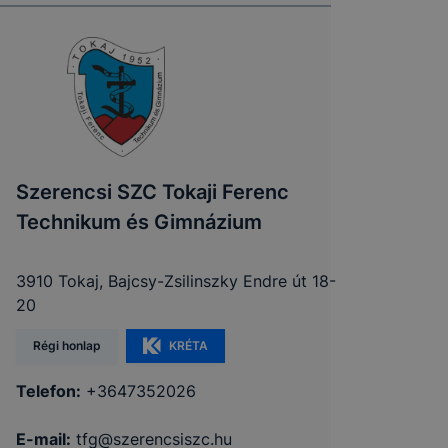
Szerencsi SZC Tokaji Ferenc
Technikum és Gimnázium
3910 Tokaj, Bajcsy-Zsilinszky Endre út 18-
20
Régi honlap
KRÉTA
Telefon:
+3647352026
E-mail:
tfg@szerencsiszc.hu