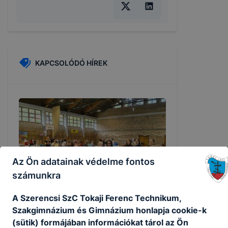
KAPCSOLÓDÓ HÍREK
Az Ön adatainak védelme fontos
számunkra
A Szerencsi SzC Tokaji Ferenc Technikum,
Szakgimnázium és Gimnázium honlapja cookie-k
„Mesterségek játszótere” – avagy a
(sütik) formájában információkat tárol az Ön