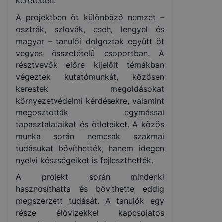
keretében.
A projektben öt különböző nemzet –
osztrák, szlovák, cseh, lengyel és
magyar – tanulói dolgoztak együtt öt
vegyes összetételű csoportban. A
résztvevők előre kijelölt témákban
végeztek kutatómunkát, közösen
kerestek megoldásokat
környezetvédelmi kérdésekre, valamint
megosztották egymással
tapasztalataikat és ötleteiket. A közös
munka során nemcsak szakmai
tudásukat bővíthették, hanem idegen
nyelvi készségeiket is fejleszthették.
A projekt során mindenki
hasznosíthatta és bővíthette eddig
megszerzett tudását. A tanulók egy
része élővizekkel kapcsolatos