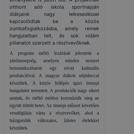
otthont adó iskola sportnapján
diákjaink nagy lelkesedéssel
kapcsolódtak be a közös
zumbafoglalkozásba, amely remek
hangulatban telt, és sok vidám
pillanatot szerzett a résztvevőknek.
A program méltó lezárását jelentette a
záróünnepség, amelyen minden nemzet
bemutatkozhatott egy rövid kulturális
produkcióval. A magyar diákok néptánccal
készültek. A közös fellépés igazi ünnepi
hangulatot teremtett. A produkciók nagy sikert
arattak, és méltó módon koronázták meg az
együtt töltött hetet. Az ünnepi műsort követően
vendéglátás várta a résztvevőket, ahol a
házigazdák változatos, ízletes ételekkel
készültek.