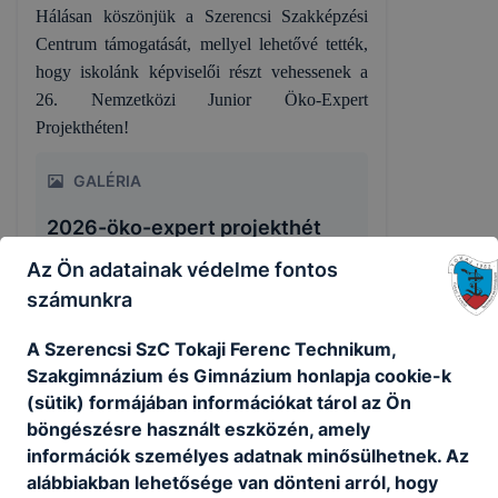
Hálásan köszönjük a Szerencsi Szakképzési
Centrum támogatását, mellyel lehetővé tették,
hogy iskolánk képviselői részt vehessenek a
26. Nemzetközi Junior Öko-Expert
Projekthéten!
GALÉRIA
2026-öko-expert projekthét
Az Ön adatainak védelme fontos
számunkra
A Szerencsi SzC Tokaji Ferenc Technikum,
Szakgimnázium és Gimnázium honlapja cookie-k
(sütik) formájában információkat tárol az Ön
böngészésre használt eszközén, amely
információk személyes adatnak minősülhetnek. Az
Megosztás
alábbiakban lehetősége van dönteni arról, hogy