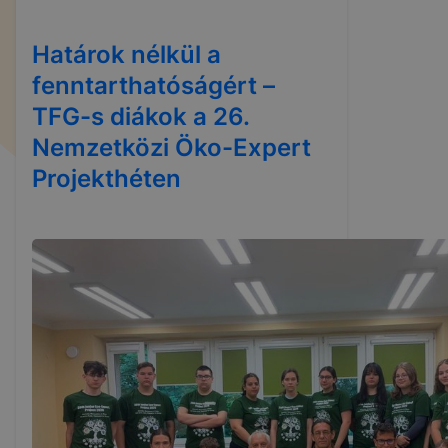
Határok nélkül a
fenntarthatóságért –
TFG-s diákok a 26.
Nemzetközi Öko-Expert
Projekthéten