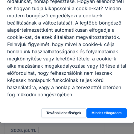
oldalunkat, honlap fejlesztése. Hogyan ellenőrizheti
és hogyan tudja kikapcsolni a cookie-kat? Minden
modern böngésző engedélyezi a cookie-k
2026. júl. 13.
beállításának a változtatását. A legtöbb böngésző
alapértelmezettként automatikusan elfogadja a
cookie-kat, de ezek általában megváltoztathatók.
Felhívjuk figyelmét, hogy mivel a cookie-k célja
honlapunk használhatóságának és folyamatainak
megkönnyítése vagy lehetővé tétele, a cookie-k
alkalmazásának megakadályozása vagy törlése által
előfordulhat, hogy felhasználóink nem lesznek
képesek honlapunk funkcióinak teljes körű
használatára, vagy a honlap a tervezettől eltérően
fog működni böngészőjében.
Innovatív pályaorientációs fejlesztés:
TFG Exatlon Élménytábor 2026
További lehetőségek
Mindet elfogadom
2026. júl. 11.