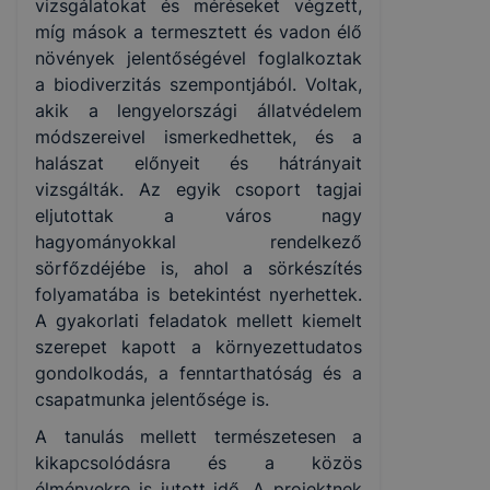
vizsgálatokat és méréseket végzett,
míg mások a termesztett és vadon élő
növények jelentőségével foglalkoztak
a biodiverzitás szempontjából. Voltak,
akik a lengyelországi állatvédelem
módszereivel ismerkedhettek, és a
halászat előnyeit és hátrányait
vizsgálták. Az egyik csoport tagjai
eljutottak a város nagy
hagyományokkal rendelkező
sörfőzdéjébe is, ahol a sörkészítés
folyamatába is betekintést nyerhettek.
A gyakorlati feladatok mellett kiemelt
szerepet kapott a környezettudatos
gondolkodás, a fenntarthatóság és a
csapatmunka jelentősége is.
A tanulás mellett természetesen a
kikapcsolódásra és a közös
élményekre is jutott idő. A projektnek