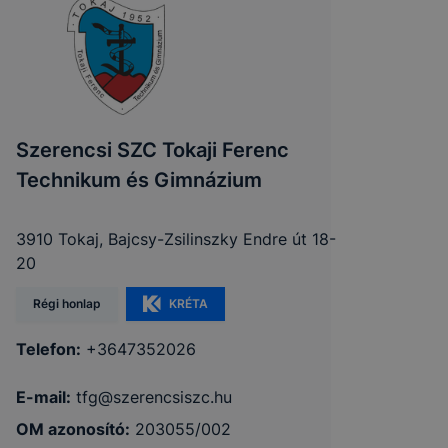
Szerencsi SZC Tokaji Ferenc
Technikum és Gimnázium
3910 Tokaj, Bajcsy-Zsilinszky Endre út 18-
20
Régi honlap
KRÉTA
Telefon:
+3647352026
E-mail:
tfg@szerencsiszc.hu
OM azonosító:
203055/002