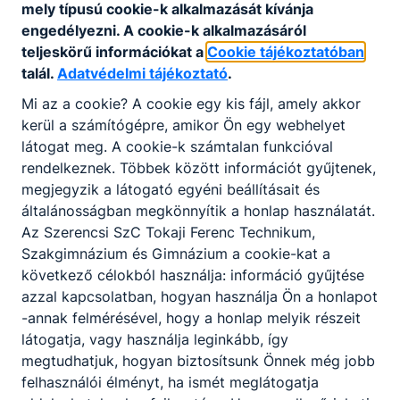
mely típusú cookie-k alkalmazását kívánja
engedélyezni. A cookie-k alkalmazásáról
teljeskörű információkat a
Cookie tájékoztatóban
talál.
Adatvédelmi tájékoztató
.
KAPCSOLÓDÓ HÍREK
Mi az a cookie? A cookie egy kis fájl, amely akkor
kerül a számítógépre, amikor Ön egy webhelyet
látogat meg. A cookie-k számtalan funkcióval
rendelkeznek. Többek között információt gyűjtenek,
megjegyzik a látogató egyéni beállításait és
általánosságban megkönnyítik a honlap használatát.
Az Szerencsi SzC Tokaji Ferenc Technikum,
Szakgimnázium és Gimnázium a cookie-kat a
következő célokból használja: információ gyűjtése
azzal kapcsolatban, hogyan használja Ön a honlapot
-annak felmérésével, hogy a honlap melyik részeit
látogatja, vagy használja leginkább, így
megtudhatjuk, hogyan biztosítsunk Önnek még jobb
„Mesterségek játszótere” – avagy a
felhasználói élményt, ha ismét meglátogatja
TFG-s gyereknap a legkisebbeknek😊