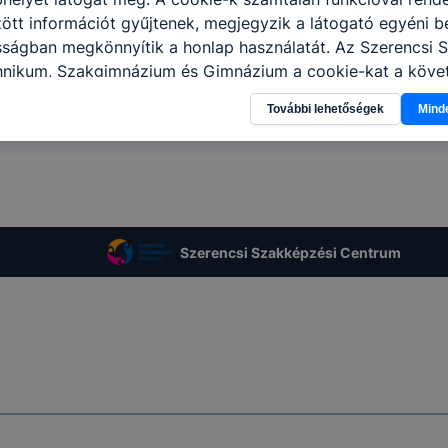
tt információt gyűjtenek, megjegyzik a látogató egyéni beá
sságban megkönnyítik a honlap használatát. Az Szerencsi 
hnikum, Szakgimnázium és Gimnázium a cookie-kat a köve
sználja: információ gyűjtése azzal kapcsolatban, hogyan h
További lehetőségek
Mind
-annak felmérésével, hogy a honlap melyik részeit látogatj
eginkább, így megtudhatjuk, hogyan biztosítsunk Önnek mé
i élményt, ha ismét meglátogatja oldalunkat, honlap fejlesz
nőrizheti és hogyan tudja kikapcsolni a cookie-kat? Mind
gedélyezi a cookie-k beállításának a változtatását. A leg
lapértelmezettként automatikusan elfogadja a cookie-kat,
Szerencsi Szakképzési Centrum
egváltoztathatók. Felhívjuk figyelmét, hogy mivel a cookie-
használhatóságának és folyamatainak megkönnyítése vagy
ookie-k alkalmazásának megakadályozása vagy törlése által
t, hogy felhasználóink nem lesznek képesek honlapunk fun
 használatára, vagy a honlap a tervezettől eltérően fog műk
ben.