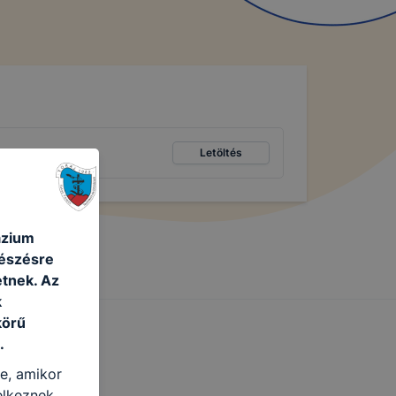
Letöltés
ázium
gészésre
tnek. Az
k
körű
.
re, amikor
elkeznek.