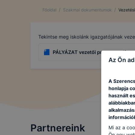
/
/
Főoldal
Szakmai dokumentumok
Vezetés
Tekintse meg iskolánk igazgatójának veze
PÁLYÁZAT vezetői program.pdf
Az Ön ad
A Szerencs
honlapja c
használt e
alábbiakba
alkalmazásá
információ
Partnereink
Mi az a coo
Ön egy web