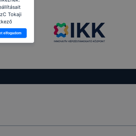
llításait
SzC Tokaji
tkező
asználja Ön
et elfogadom
a, vagy
g jobb
tése.
en modern
több
 de ezek
k célja
 lehetővé
kcióinak
ödni