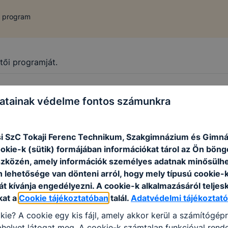
i program
tői programját.
atainak védelme fontos számunkra
i SzC Tokaji Ferenc Technikum, Szakgimnázium és Gimn
ookie-k (sütik) formájában információkat tárol az Ön bön
szközén, amely információk személyes adatnak minősülhe
n lehetősége van dönteni arról, hogy mely típusú cookie-
t kívánja engedélyezni. A cookie-k alkalmazásáról teljes
kat a
Cookie tájékoztatóban
talál.
Adatvédelmi tájékoztató
kie? A cookie egy kis fájl, amely akkor kerül a számítógép
helyet látogat meg. A cookie-k számtalan funkcióval rend