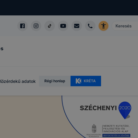
és
Közérdekű adatok
Régi honlap
KRÉTA