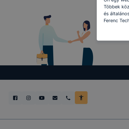
Többek közö
és általáno
Ferenc Tec
célokból ha
a honlapot 
használja l
felhasználó
Hogyan elle
böngésző en
böngésző a
általában m
honlapunk 
tétele, a c
előfordulha
teljes körű
böngészőjé