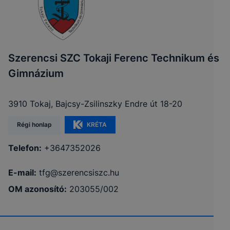
Szerencsi SZC Tokaji Ferenc Technikum és
Gimnázium
3910 Tokaj, Bajcsy-Zsilinszky Endre út 18-20
Régi honlap
KRÉTA
Telefon:
+3647352026
E-mail:
tfg@szerencsiszc.hu
OM azonosító:
203055/002