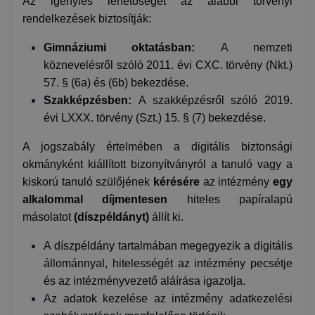
Az igénylés lehetőségét az alábbi törvényi
rendelkezések biztosítják:
Gimnáziumi oktatásban:
A nemzeti
köznevelésről szóló 2011. évi CXC. törvény (Nkt.)
57. § (6a) és (6b) bekezdése.
Szakképzésben:
A szakképzésről szóló 2019.
évi LXXX. törvény (Szt.) 15. § (7) bekezdése.
A jogszabály értelmében a digitális biztonsági
okmányként kiállított bizonyítványról a tanuló vagy a
kiskorú tanuló szülőjének
kérésére
az intézmény
egy
alkalommal díjmentesen
hiteles papíralapú
másolatot
(díszpéldányt)
állít ki.
A díszpéldány tartalmában megegyezik a digitális
állománnyal, hitelességét az intézmény pecsétje
és az intézményvezető aláírása igazolja.
Az adatok kezelése az intézmény adatkezelési