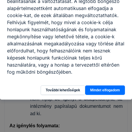
beállításának a változtatását. A legtöbb böngésző
Papíralapú díszpéldány igénylése
alapértelmezettként automatikusan elfogadja a
cookie-kat, de ezek általában megváltoztathatók.
A hatályos jogszabályok értelmében a
Felhívjuk figyelmét, hogy mivel a cookie-k célja
bizonyítvány alapértelmezésben digitális
honlapunk használhatóságának és folyamatainak
formátumú.
megkönnyítése vagy lehetővé tétele, a cookie-k
Igénylés:
Amennyiben a tanuló vagy a
alkalmazásának megakadályozása vagy törlése által
gondviselő igényt tart rá, az iskola a digitális
előfordulhat, hogy felhasználóink nem lesznek
bizonyítványról papíralapú másodlatot
képesek honlapunk funkcióinak teljes körű
(úgynevezett díszpéldányt) állít ki.
használatára, vagy a honlap a tervezettől eltérően
Kérelem:
A díszpéldány kiadása nem
fog működni böngészőjében.
automatikus, az kizárólag a gondviselő
kifejezett kérelme alapján történik meg.
További lehetőségek
Mindet elfogadom
Kiadás hiánya:
Amennyiben a gondviselő
nem nyújt be igényt a díszpéldányra, az
intézmény papíralapú dokumentumot nem
ad ki.
Az igénylés folyamata: