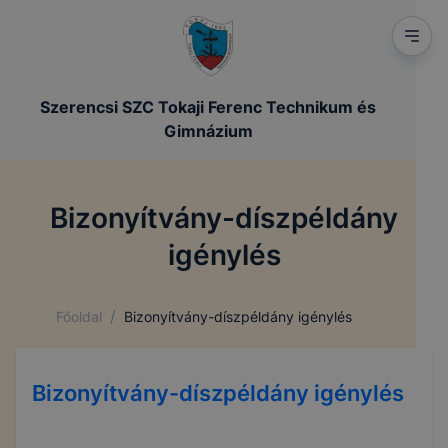
Szerencsi SZC Tokaji Ferenc Technikum és
Gimnázium
Bizonyítvány-díszpéldány
igénylés
/
Főoldal
Bizonyítvány-díszpéldány igénylés
Bizonyítvány-díszpéldány igénylés