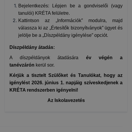
Bejelentkezés: Lépjen be a gondviselői (vagy
tanulói) KRÉTA felületre.
Kattintson az „Információk” modulra, majd
válassza ki az „Értesítők bizonyítványok” ügyet és
jelölje be a „Díszpéldány igénylése” opciót.
Díszpéldány átadás:
A díszpéldányok átadására
év végén a
tanévzárón
kerül sor.
Kérjük a tisztelt Szülőket és Tanulókat, hogy az
igénylést 2026. június 1. napjáig szíveskedjenek a
KRÉTA rendszerben igényelni!
Az Iskolavezetés