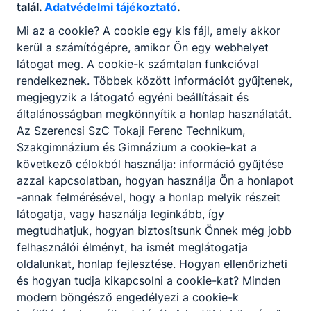
talál.
Adatvédelmi tájékoztató
.
formátumú dokumentum, amely kizárólag
Mi az a cookie? A cookie egy kis fájl, amely akkor
érvényes digitális aláírással és digitális
kerül a számítógépre, amikor Ön egy webhelyet
hitelesítő bélyeggel ellátva tekinthető
látogat meg. A cookie-k számtalan funkcióval
hitelesnek.
rendelkeznek. Többek között információt gyűjtenek,
Megjelenítés:
A felületen csak a már
megjegyzik a látogató egyéni beállításait és
közzétett, érvényes dokumentumok jelennek
általánosságban megkönnyítik a honlap használatát.
meg. Amennyiben a tanulónak nincs
Az Szerencsi SzC Tokaji Ferenc Technikum,
közzétett bizonyítványa, a rendszer nem
Szakgimnázium és Gimnázium a cookie-kat a
jelenít meg adatot.
következő célokból használja: információ gyűjtése
azzal kapcsolatban, hogyan használja Ön a honlapot
Intézményváltással kapcsolatos tudnivalók
-annak felmérésével, hogy a honlap melyik részeit
Intézményváltás esetén a jelenlegi iskola
látogatja, vagy használja leginkább, így
KRÉTA felületén kizárólag az itt szerzett
megtudhatjuk, hogyan biztosítsunk Önnek még jobb
értékelések és dokumentumok érhetőek el.
felhasználói élményt, ha ismét meglátogatja
A korábbi intézmény(ek)ben szerzett
oldalunkat, honlap fejlesztése. Hogyan ellenőrizheti
eredmények igazolása az adott iskola saját
és hogyan tudja kikapcsolni a cookie-kat? Minden
modern böngésző engedélyezi a cookie-k
KRÉTA rendszeréből tölthető le.