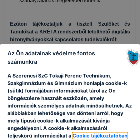
szabályzatának megfelelően történik.
Ezúton tájékoztatjuk a tisztelt Szülőket és
Tanulókat a KRÉTA rendszerből letölthető digitális
bizonyítványokkal kapcsolatos tudnivalókról:
Az Ön adatainak védelme fontos
számunkra
A Digitális Bizonyítvány elérése és formátuma
A Szerencsi SzC Tokaji Ferenc Technikum,
A tanulmányi eredményeket igazoló
Szakgimnázium és Gimnázium honlapja cookie-k
dokumentumokat a tanuló vagy a
(sütik) formájában információkat tárol az Ön
gondviselő közvetlenül a KRÉTA felületéről
böngészésre használt eszközén, amely
töltheti le.
információk személyes adatnak minősülhetnek. Az
Letöltés:
Az adott tanévre vonatkozó
alábbiakban lehetősége van dönteni arról, hogy
összes dokumentum egyetlen tömörített
mely típusú cookie-k alkalmazását kívánja
(.zip) fájlban érhető el, amely a kibontást
engedélyezni. A cookie-k alkalmazásáról
követően válik olvashatóvá.
teljeskörű információkat a
Cookie tájékoztatóban
Formátum:
A digitális bizonyítvány .pdf