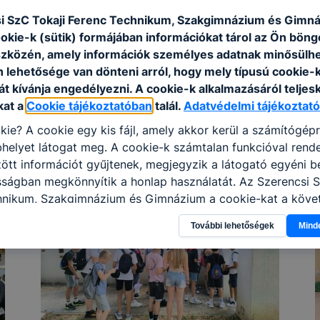
i SzC Tokaji Ferenc Technikum, Szakgimnázium és Gimn
ookie-k (sütik) formájában információkat tárol az Ön bön
szközén, amely információk személyes adatnak minősülhe
n lehetősége van dönteni arról, hogy mely típusú cookie-
t kívánja engedélyezni. A cookie-k alkalmazásáról teljes
kat a
Cookie tájékoztatóban
talál.
Adatvédelmi tájékoztató
kie? A cookie egy kis fájl, amely akkor kerül a számítógép
helyet látogat meg. A cookie-k számtalan funkcióval rend
tt információt gyűjtenek, megjegyzik a látogató egyéni beá
sságban megkönnyítik a honlap használatát. Az Szerencsi 
hnikum, Szakgimnázium és Gimnázium a cookie-kat a köve
sználja: információ gyűjtése azzal kapcsolatban, hogyan h
További lehetőségek
Mind
-annak felmérésével, hogy a honlap melyik részeit látogatj
eginkább, így megtudhatjuk, hogyan biztosítsunk Önnek mé
i élményt, ha ismét meglátogatja oldalunkat, honlap fejlesz
nőrizheti és hogyan tudja kikapcsolni a cookie-kat? Mind
gedélyezi a cookie-k beállításának a változtatását. A leg
lapértelmezettként automatikusan elfogadja a cookie-kat,