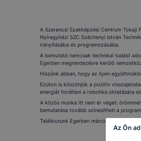
A Szerencsi Szakképzési Centrum Tokaji 
Nyíregyházi SZC Széchenyi István Technik
irányításába és programozásába.
A bemutató nemcsak technikai tudást adott
Egerben megrendezésre kerülő nemzetközi
Hiszünk abban, hogy az ilyen együttműködé
Ezúton is köszönjük a pozitív visszajelz
energiát fordítani a robotika oktatására 
A közös munka itt nem ér véget: örömmel 
bemutatása tovább színesítheti a programot
Találkozunk Egerben március 25-én ! Sok
Az Ön ad