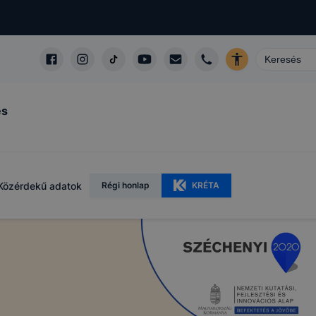
és
Közérdekű adatok
Régi honlap
KRÉTA