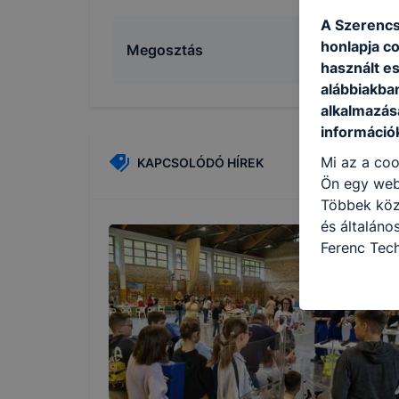
A Szerencs
honlapja c
Megosztás
használt e
alábbiakba
alkalmazásá
információ
Mi az a coo
KAPCSOLÓDÓ HÍREK
Ön egy web
Többek közö
és általáno
Ferenc Tec
célokból ha
a honlapot 
használja l
felhasználó
Hogyan elle
böngésző en
böngésző a