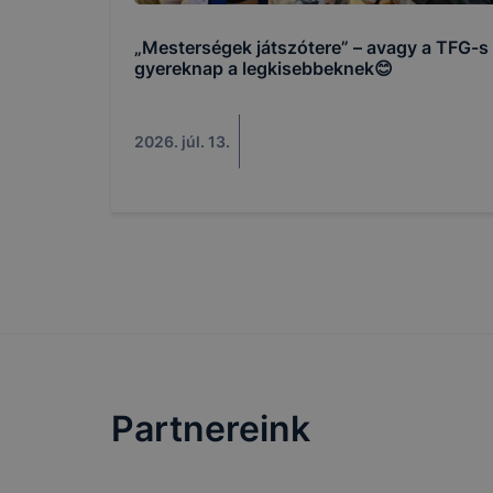
általában m
„Mesterségek játszótere” – avagy a TFG-s
honlapunk 
gyereknap a legkisebbeknek😊
tétele, a c
előfordulha
teljes körű
2026. júl. 13.
böngészőjé
Partnereink