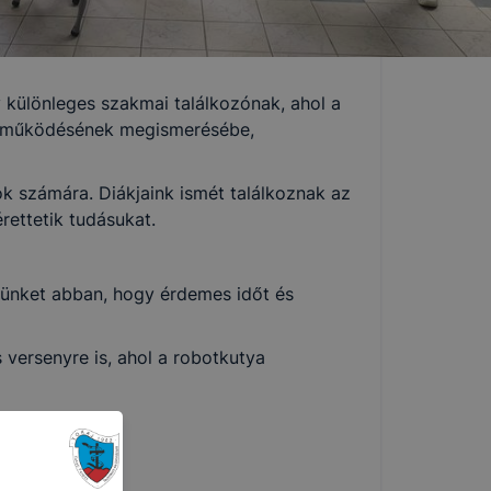
különleges szakmai találkozónak, ahol a
ya működésének megismerésébe,
ok számára. Diákjaink ismét találkoznak az
ettetik tudásukat.
nünket abban, hogy érdemes időt és
versenyre is, ahol a robotkutya