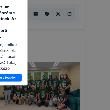
ázium
gészésre
tnek. Az
k
körű
.
re, amikor
elkeznek.
llításait
SzC Tokaji
tkező
asználja Ön
et elfogadom
a, vagy
g jobb
tése.
en modern
több
 de ezek