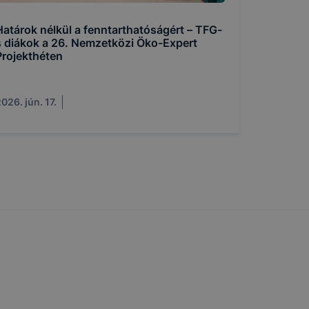
k célja
Határok nélkül a fenntarthatóságért – TFG-
 lehetővé
s diákok a 26. Nemzetközi Öko-Expert
Projekthéten
kcióinak
ödni
026. jún. 17.