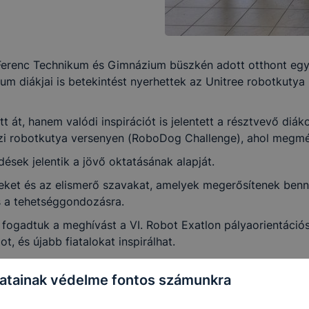
Ferenc Technikum és Gimnázium büszkén adott otthont egy 
um diákjai is betekintést nyerhettek az Unitree robotkut
 át, hanem valódi inspirációt is jelentett a résztvevő diák
 robotkutya versenyen (RoboDog Challenge), ahol megmér
sek jelentik a jövő oktatásának alapját.
éseket és az elismerő szavakat, amelyek megerősítenek ben
és a tehetséggondozásra.
fogadtuk a meghívást a VI. Robot Exatlon pályaorientációs 
, és újabb fiatalokat inspirálhat.
 sikert kívánunk minden résztvevő csapatnak!
atainak védelme fontos számunkra