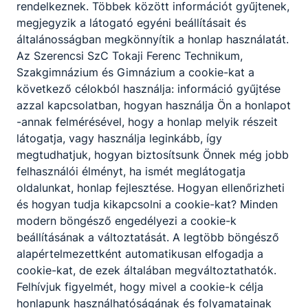
Társas és kultúraközi érzékenység, kritikai
rendelkeznek. Többek között információt gyűjtenek,
gondolkodás, kreatív gondolkodás, csapatmunka,
megjegyzik a látogató egyéni beállításait és
a környezeti problémák gazdasági, ökológiai és
általánosságban megkönnyítik a honlap használatát.
társadalmi következményei iránti érdeklődés.
Az Szerencsi SzC Tokaji Ferenc Technikum,
Szakgimnázium és Gimnázium a cookie-kat a
következő célokból használja: információ gyűjtése
A SZAKKÉPZETTSÉGGEL RENDELKEZŐ
azzal kapcsolatban, hogyan használja Ön a honlapot
-annak felmérésével, hogy a honlap melyik részeit
alkalmazza a szakmai előírásokat, kezeli a
látogatja, vagy használja leginkább, így
környezeti adatokat, nyilvántartja a
megtudhatjuk, hogyan biztosítsunk Önnek még jobb
kibocsátásokat;
felhasználói élményt, ha ismét meglátogatja
nyilvántartja a védett természeti
oldalunkat, honlap fejlesztése. Hogyan ellenőrizheti
értékeket, a szennyezett területeket;
és hogyan tudja kikapcsolni a cookie-kat? Minden
környezetvédelmi tervek készítésében
modern böngésző engedélyezi a cookie-k
vesz részt;
beállításának a változtatását. A legtöbb böngésző
kapcsolatot tart a környezet- és
alapértelmezettként automatikusan elfogadja a
természetvédelmi és vízügyi hatóságokkal,
cookie-kat, de ezek általában megváltoztathatók.
önkormányzati területen a lakossággal;
Felhívjuk figyelmét, hogy mivel a cookie-k célja
részt vesz pályázatírási munkákban;
honlapunk használhatóságának és folyamatainak
közreműködik levegő-, víz- és talajvédelmi