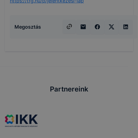
https://tfg.hu/p/jelentkezesi-lap
Megosztás
Partnereink