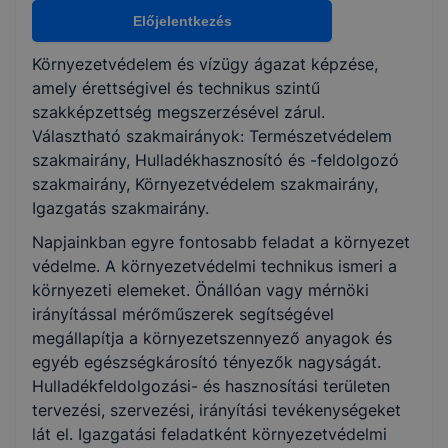
Természetvédelem
Előjelentkezés
Hulladékhasznosító és -feldolgozó
Környezetvédelem
Környezetvédelem és vízügy ágazat képzése,
Igazgatás
amely érettségivel és technikus szintű
szakképzettség megszerzésével zárul.
Választható szakmairányok: Természetvédelem
KKK/PTT
szakmairány, Hulladékhasznosító és -feldolgozó
KKK letöltése (pdf)
szakmairány, Környezetvédelem szakmairány,
PTT letöltése (pdf)
Igazgatás szakmairány.
Napjainkban egyre fontosabb feladat a környezet
Okleveles technikusképzés
védelme. A környezetvédelmi technikus ismeri a
Nem
környezeti elemeket. Önállóan vagy mérnöki
irányítással mérőműszerek segítségével
megállapítja a környezetszennyező anyagok és
egyéb egészségkárosító tényezők nagyságát.
Hulladékfeldolgozási- és hasznosítási területen
tervezési, szervezési, irányítási tevékenységeket
lát el. Igazgatási feladatként környezetvédelmi