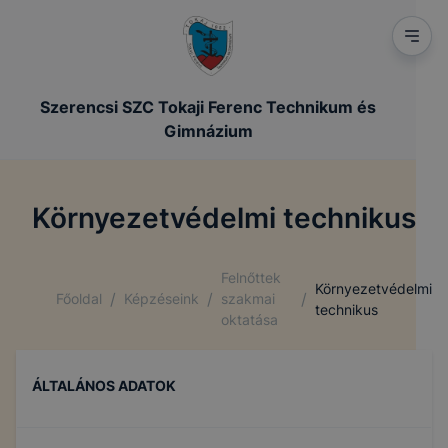
Szerencsi SZC Tokaji Ferenc Technikum és
Gimnázium
Környezetvédelmi technikus
Felnőttek
Környezetvédelmi
/
/
/
Főoldal
Képzéseink
szakmai
technikus
oktatása
ÁLTALÁNOS ADATOK