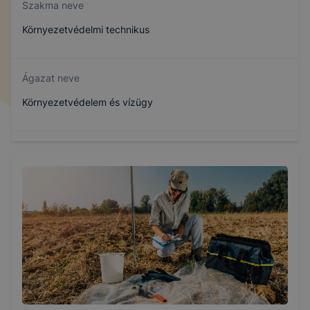
Szakma neve
Környezetvédelmi technikus
Ágazat neve
Környezetvédelem és vízügy
Szakmajegyzék száma
507121402
Képzés időtartama
5 év
Választható szakmairányok: