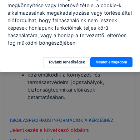
megkönnyítése vagy lehetővé tétele, a cookie-k
feladatokban;
alkalmazásának megakadályozása vagy törlése által
részt vesz természetvédelmi,
előfordulhat, hogy felhasználóink nem lesznek
hulladékgazdálkodási, szennyvízkezelési
képesek honlapunk funkcióinak teljes körű
feladatokban;
használatára, vagy a honlap a tervezettől eltérően
zaj- és rezgésmérési feladatokban
fog működni böngészőjében.
működik közre;
környezetvédelmi ellenőrzésben,
szabálysértési ügyek intézésében vesz
További lehetőségek
Mindet elfogadom
részt;
közreműködik a környezet- és
természetvédelmi jogszabályok,
biztonságtechnikai előírások
betartatásában.
ISKOLASPECIFIKUS INFORMÁCIÓK A KÉPZÉSHEZ
Jelentkezés a következő oldalon: