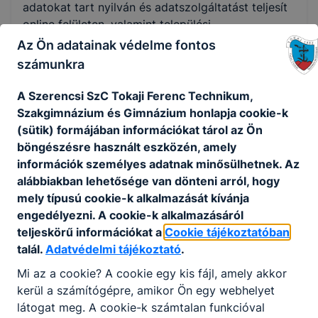
adatokat tart nyilván és adatszolgáltatást teljesít
online felületen, valamint települési
környezetvédelmi programokat készít. Vizsgálja
Az Ön adatainak védelme fontos
továbbá a természetvédelemben védett fajokat,
számunkra
valamint természeti értékeket mér fel. Munkáját
üzemben, laboratóriumban, és terepi körülmények
A Szerencsi SzC Tokaji Ferenc Technikum,
között végzi. A környezetvédelem olyan
Szakgimnázium és Gimnázium honlapja cookie-k
tevékenység, ami által óvjuk és megőrizzük a
(sütik) formájában információkat tárol az Ön
természetet, az élővilágot, ebben jelentős szerepe
böngészésre használt eszközén, amely
lehet a környezetvédelmi technikusoknak.
információk személyes adatnak minősülhetnek. Az
alábbiakban lehetősége van dönteni arról, hogy
Ajánlott minden ﬁatal számára, aki szeret
mely típusú cookie-k alkalmazását kívánja
emberekkel foglalkozni, szereti a változatos
engedélyezni. A cookie-k alkalmazásáról
kihívásokat, ösztönzi a kereskedelem
teljeskörű információkat a
Cookie tájékoztatóban
dinamizmusa, fontos számára a hosszú távú
talál.
Adatvédelmi tájékoztató
.
karrierlehetőség.
Mi az a cookie? A cookie egy kis fájl, amely akkor
kerül a számítógépre, amikor Ön egy webhelyet
KOMPETENCIAELVÁRÁS
látogat meg. A cookie-k számtalan funkcióval