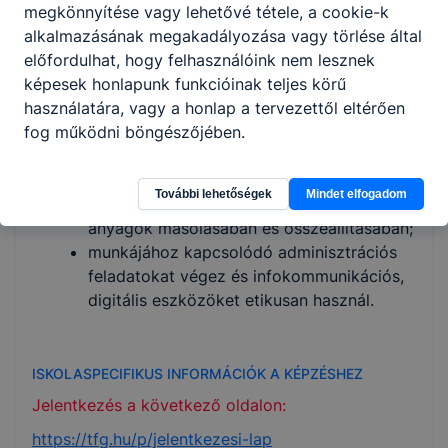
megkönnyítése vagy lehetővé tétele, a cookie-k
nyújt;
alkalmazásának megakadályozása vagy törlése által
együttműködik a kiemelt figyelmet igénylő
előfordulhat, hogy felhasználóink nem lesznek
gyermekek gondozásában, nevelésében;
képesek honlapunk funkcióinak teljes körű
közreműködik és segít az intézményen
használatára, vagy a honlap a tervezettől eltérően
belüli és kívüli programok, rendezvények
fog működni böngészőjében.
előkészítésében, szervezésében és
megvalósításában;
részt vesz a fejlesztő eszközök, anyagok
További lehetőségek
Mindet elfogadom
elkészítésében, írásos és nyomtatott
anyagok másolásában és összeállításában;
munkájához kapcsolódó adminisztrációs
feladatokat végez és infokommunikációs,
digitális eszközöket etikusan használ.
ISKOLASPECIFIKUS INFORMÁCIÓK A KÉPZÉSHEZ
Jelentkezés a következő oldalon:
https://tfg.hu/p/jelentkezesi-lap