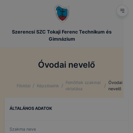
Szerencsi SZC Tokaji Ferenc Technikum és
Gimnázium
Óvodai nevelő
Felnőttek szakmai
Óvodai
/
/
/
Főoldal
Képzéseink
oktatása
nevelő
ÁLTALÁNOS ADATOK
Szakma neve