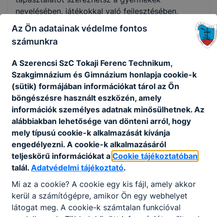
nevelésében, játékokkal való fejlesztésében,
rendezvények előkészítésében, óvodai programok
Az Ön adatainak védelme fontos
megvalósításában.
számunkra
Az elsajátított tudás segíti továbbtanulási
terveidet az óvodapedagógus végzettség
A Szerencsi SzC Tokaji Ferenc Technikum,
megszerzése esetén. Ajánlott mindazok számára,
Szakgimnázium és Gimnázium honlapja cookie-k
akik érdeklődnek a pedagógus hivatás iránt és
(sütik) formájában információkat tárol az Ön
szívesen foglalkoznának gyermekek nevelésével.
böngészésre használt eszközén, amely
információk személyes adatnak minősülhetnek. Az
alábbiakban lehetősége van dönteni arról, hogy
KOMPETENCIAELVÁRÁS
mely típusú cookie-k alkalmazását kívánja
engedélyezni. A cookie-k alkalmazásáról
Gyermekszeretet, empátia, tolerancia,
teljeskörű információkat a
Cookie tájékoztatóban
rugalmasság, megbízhatóság, felelősségvállalás,
talál.
Adatvédelmi tájékoztató
.
alkalmazkodó képesség, kreativitás, konstruktív
konfliktus- és problémamegoldó képesség, tiszta,
Mi az a cookie? A cookie egy kis fájl, amely akkor
érthető beszéd, jó kommunikációs képesség
kerül a számítógépre, amikor Ön egy webhelyet
látogat meg. A cookie-k számtalan funkcióval