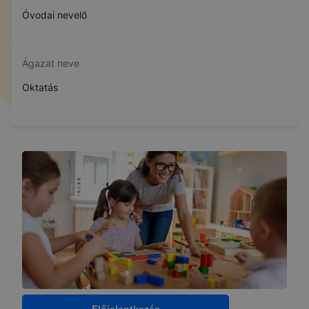
Óvodai nevelő
Ágazat neve
Oktatás
Szakmajegyzék száma
501882502
Képzés időtartama
5 év
Választható szakmairányok:
Nem válaszható