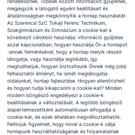
rendelkeznek. Többek között információt gyűjtenek,
A SZAKKÉPZETTSÉGGEL RENDELKEZŐ
megjegyzik a látogató egyéni beállításait és
általánosságban megkönnyítik a honlap használatát.
Aktívan együttműködik az
Az Szerencsi SzC Tokaji Ferenc Technikum,
óvodapedagógussal, fejlesztő- és
Szakgimnázium és Gimnázium a cookie-kat a
gyógypedagógussal, óvodai dajkával és a
következő célokból használja: információ gyűjtése
szülőkkel, segíti az óvodáskorú gyermekek
azzal kapcsolatban, hogyan használja Ön a honlapot
nevelését;
-annak felmérésével, hogy a honlap melyik részeit
részt vesz az egészségfejlesztést szolgáló
látogatja, vagy használja leginkább, így
tevékenységek elvégzésében, gondozási
megtudhatjuk, hogyan biztosítsunk Önnek még jobb
feladatok ellátásában, segíti a higiénés
felhasználói élményt, ha ismét meglátogatja
szokásrendszer kialakítását;
oldalunkat, honlap fejlesztése. Hogyan ellenőrizheti
közreműködik a csoportfoglalkozások és
és hogyan tudja kikapcsolni a cookie-kat? Minden
a gyermekek tevékenységeinek
modern böngésző engedélyezi a cookie-k
előkészítésében, szervezésében és
beállításának a változtatását. A legtöbb böngésző
megvalósításában;
alapértelmezettként automatikusan elfogadja a
támogatja a társas kompetenciák,
cookie-kat, de ezek általában megváltoztathatók.
csoportnormák fejlődését, a gyermekek
Felhívjuk figyelmét, hogy mivel a cookie-k célja
közös tevékenységei során élményeket,
honlapunk használhatóságának és folyamatainak
viselkedési és helyzetmegoldási mintákat