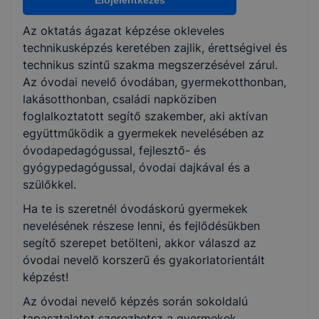
Előjelentkezés
Az oktatás ágazat képzése okleveles
KKK/PTT
technikusképzés keretében zajlik, érettségivel és
KKK letöltése (pdf)
technikus szintű szakma megszerzésével zárul.
PTT letöltése (pdf)
Az óvodai nevelő óvodában, gyermekotthonban,
lakásotthonban, családi napköziben
foglalkoztatott segítő szakember, aki aktívan
Okleveles technikusképzés
együttműködik a gyermekek nevelésében az
Nem
óvodapedagógussal, fejlesztő- és
gyógypedagógussal, óvodai dajkával és a
szülőkkel.
Ha te is szeretnél óvodáskorú gyermekek
nevelésének részese lenni, és fejlődésükben
segítő szerepet betölteni, akkor válaszd az
óvodai nevelő korszerű és gyakorlatorientált
képzést!
Az óvodai nevelő képzés során sokoldalú
tapasztalatot szerezhetsz a gyermekek