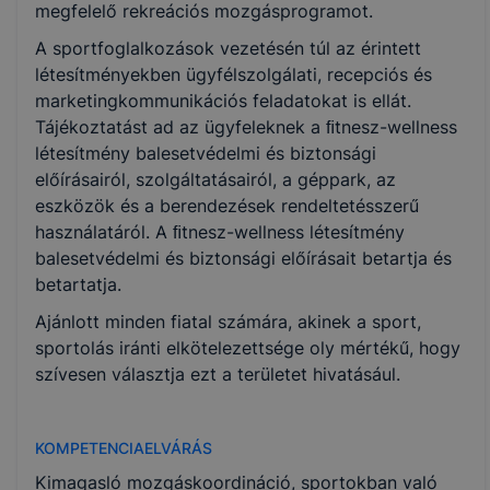
megfelelő rekreációs mozgásprogramot.
A sportfoglalkozások vezetésén túl az érintett
létesítményekben ügyfélszolgálati, recepciós és
marketingkommunikációs feladatokat is ellát.
Tájékoztatást ad az ügyfeleknek a ﬁtnesz-wellness
létesítmény balesetvédelmi és biztonsági
előírásairól, szolgáltatásairól, a géppark, az
eszközök és a berendezések rendeltetésszerű
használatáról. A ﬁtnesz-wellness létesítmény
balesetvédelmi és biztonsági előírásait betartja és
betartatja.
Ajánlott minden fiatal számára, akinek a sport,
sportolás iránti elkötelezettsége oly mértékű, hogy
szívesen választja ezt a területet hivatásául.
KOMPETENCIAELVÁRÁS
Kimagasló mozgáskoordináció, sportokban való