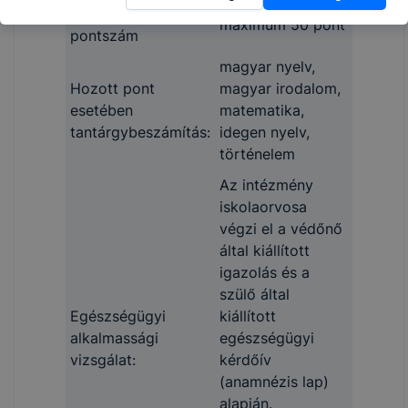
Elérhető (hozott)
maximum 50 pont
pontszám
magyar nyelv,
Hozott pont
magyar irodalom,
esetében
matematika,
tantárgybeszámítás:
idegen nyelv,
történelem
Az intézmény
iskolaorvosa
végzi el a védőnő
által kiállított
igazolás és a
szülő által
Egészségügyi
kiállított
alkalmassági
egészségügyi
vizsgálat:
kérdőív
(anamnézis lap)
alapján.