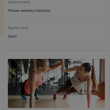
Szakma neve
Fitness-wellness instruktor
Ágazat neve
Sport
Szakmajegyzék száma
510142001
Képzés időtartama
5 év
Választható szakmairányok: