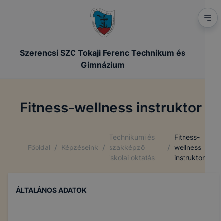
Szerencsi SZC Tokaji Ferenc Technikum és
Gimnázium
Fitness-wellness instruktor
Technikumi és
Fitness-
/
/
/
Főoldal
Képzéseink
szakképző
wellness
iskolai oktatás
instruktor
ÁLTALÁNOS ADATOK