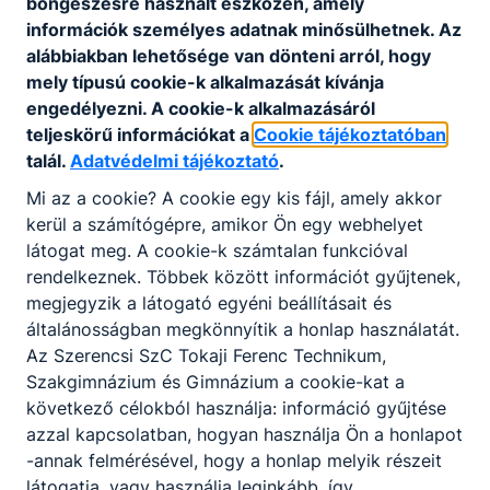
böngészésre használt eszközén, amely
életkori sajátosságoknak megfelelő és
információk személyes adatnak minősülhetnek. Az
egyéb speciális csoportos foglalkozásokat
alábbiakban lehetősége van dönteni arról, hogy
tervez és vezet;
mely típusú cookie-k alkalmazását kívánja
a hibákat felismeri, kijavítja, a sérüléseket
engedélyezni. A cookie-k alkalmazásáról
megelőzi;
teljeskörű információkat a
Cookie tájékoztatóban
szükség esetén elsősegélynyújtási
talál.
Adatvédelmi tájékoztató
.
feladatokat lát el;
az erőfejlesztő és kardio-gépeken végzett
Mi az a cookie? A cookie egy kis fájl, amely akkor
egyéni edzéseket szakszerűen felügyeli;
kerül a számítógépre, amikor Ön egy webhelyet
kapcsolódó adminisztratív feladatokat lát el.
látogat meg. A cookie-k számtalan funkcióval
rendelkeznek. Többek között információt gyűjtenek,
megjegyzik a látogató egyéni beállításait és
ISKOLASPECIFIKUS INFORMÁCIÓK A KÉPZÉSHEZ
általánosságban megkönnyítik a honlap használatát.
Az Szerencsi SzC Tokaji Ferenc Technikum,
Tanulmányi terület
Szakgimnázium és Gimnázium a cookie-kat a
0216
kódja:
következő célokból használja: információ gyűjtése
azzal kapcsolatban, hogyan használja Ön a honlapot
Megnevezése:
Sport ágazat
-annak felmérésével, hogy a honlap melyik részeit
Tervezett létszám:
16 fő
látogatja, vagy használja leginkább, így