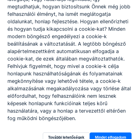
5-1014-20-01
megtudhatjuk, hogyan biztosítsunk Önnek még jobb
Megszerezhető
Fitnesz-wellness
felhasználói élményt, ha ismét meglátogatja
szakmai képesítés:
instruktor
oldalunkat, honlap fejlesztése. Hogyan ellenőrizheti
és hogyan tudja kikapcsolni a cookie-kat? Minden
Jellege:
5 évfolyamos
modern böngésző engedélyezi a cookie-k
Idegen nyelv:
Angol, német
beállításának a változtatását. A legtöbb böngésző
alapértelmezettként automatikusan elfogadja a
(1) Tanulmányi
cookie-kat, de ezek általában megváltoztathatók.
eredmények (7.
Felhívjuk figyelmét, hogy mivel a cookie-k célja
év végi, 8. félévi
honlapunk használhatóságának és folyamatainak
eredmény)
megkönnyítése vagy lehetővé tétele, a cookie-k
alapján
alkalmazásának megakadályozása vagy törlése által
Felvételi kérelmek
(2) Egészségügyi
előfordulhat, hogy felhasználóink nem lesznek
elbírálása
alkalmassági
képesek honlapunk funkcióinak teljes körű
vizsgálat
használatára, vagy a honlap a tervezettől eltérően
(3)
fog működni böngészőjében.
Pályaalkalmassági
vizsgálat
További lehetőségek
Mindet elfogadom