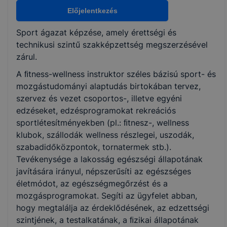
Nem válaszható
Előjelentkezés
Sport ágazat képzése, amely érettségi és
KKK/PTT
technikusi szintű szakképzettség megszerzésével
KKK letöltése (pdf)
zárul.
PTT letöltése (pdf)
A ﬁtness-wellness instruktor széles bázisú sport- és
mozgástudományi alaptudás birtokában tervez,
Okleveles technikusképzés
szervez és vezet csoportos-, illetve egyéni
edzéseket, edzésprogramokat rekreációs
Nem
sportlétesítményekben (pl.: ﬁtnesz-, wellness
klubok, szállodák wellness részlegei, uszodák,
szabadidőközpontok, tornatermek stb.).
Tevékenysége a lakosság egészségi állapotának
javítására irányul, népszerűsíti az egészséges
életmódot, az egészségmegőrzést és a
mozgásprogramokat. Segíti az ügyfelet abban,
hogy megtalálja az érdeklődésének, az edzettségi
szintjének, a testalkatának, a ﬁzikai állapotának