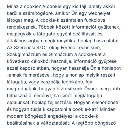
Mi az a cookie? A cookie egy kis fájl, amely akkor
csomag része volt, valamint egy WIFI csomag.
kerül a számítógépre, amikor Ön egy webhelyet
A projekt az Európai Unió támogatásával, az
látogat meg. A cookie-k számtalan funkcióval
Európai Regionális Fejlesztési Alap
rendelkeznek. Többek között információt gyűjtenek,
társfinanszírozásával valósult meg. A projekt
megjegyzik a látogató egyéni beállításait és
támogatója a Nemzeti Fejlesztési Ügynökség.
általánosságban megkönnyítik a honlap használatát.
A projekt megvalósításának időtartama: 2011. 05.
Az Szerencsi SzC Tokaji Ferenc Technikum,
01. – 2013. 02. 28.
Szakgimnázium és Gimnázium a cookie-kat a
következő célokból használja: információ gyűjtése
Számítógépek beszerelése
azzal kapcsolatban, hogyan használja Ön a honlapot
-annak felmérésével, hogy a honlap melyik részeit
látogatja, vagy használja leginkább, így
megtudhatjuk, hogyan biztosítsunk Önnek még jobb
felhasználói élményt, ha ismét meglátogatja
oldalunkat, honlap fejlesztése. Hogyan ellenőrizheti
és hogyan tudja kikapcsolni a cookie-kat? Minden
Frissítés: Projekt zárása
modern böngésző engedélyezi a cookie-k
beállításának a változtatását. A legtöbb böngésző