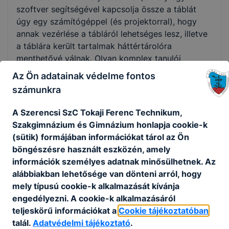
szoftver segítségével kapcsolja össze a táblát
úgy egy számítógéppel (és projektorral), hogy
annak vezérlése a tábláról lehetséges lesz, illetve
a táblára került tartalmak háttértárolóra
menthetővé válnak. Olyan komplex tanulói
környezetet lehet teremteni a rávetített
Az Ön adatainak védelme fontos
objektumok, az internet és multimédiás
számunkra
tananyagok kínálta lehetőségekkel, melyekben a
diákok és a tanár kreativitását kihasználva igazi
A Szerencsi SzC Tokaji Ferenc Technikum,
problémamegoldás következhet be. A tanulók
Szakgimnázium és Gimnázium honlapja cookie-k
játszva, felfedezve, szórakozva, a tanulás közös
(sütik) formájában információkat tárol az Ön
élményére építve szerezhetik meg tudásukat.
böngészésre használt eszközén, amely
információk személyes adatnak minősülhetnek. Az
A pályázat keretében összesen 7 db interaktív
alábbiakban lehetősége van dönteni arról, hogy
tábla és a hozzátartozó tantermi csomag
mely típusú cookie-k alkalmazását kívánja
(laptop+projektor) került beszerzésre.
engedélyezni. A cookie-k alkalmazásáról
A tanulói munkát elősegítendő 51 db modern XXI.
teljeskörű információkat a
Cookie tájékoztatóban
századi színvonalnak megfelelő (mind
talál.
Adatvédelmi tájékoztató
.
hardveresen, mind szoftveresen) számítógép is a