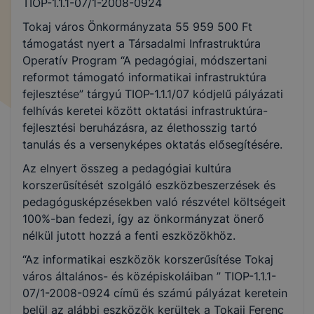
TIOP-1.1.1-07/1-2008-0924
Tokaj város Önkormányzata 55 959 500 Ft
támogatást nyert a Társadalmi Infrastruktúra
Operatív Program “A pedagógiai, módszertani
reformot támogató informatikai infrastruktúra
fejlesztése” tárgyú TIOP-1.1.1/07 kódjelű pályázati
felhívás keretei között oktatási infrastruktúra-
fejlesztési beruházásra, az élethosszig tartó
tanulás és a versenyképes oktatás elősegítésére.
Az elnyert összeg a pedagógiai kultúra
korszerűsítését szolgáló eszközbeszerzések és
pedagógusképzésekben való részvétel költségeit
100%-ban fedezi, így az önkormányzat önerő
nélkül jutott hozzá a fenti eszközökhöz.
“Az informatikai eszközök korszerűsítése Tokaj
város általános- és középiskoláiban ” TIOP-1.1.1-
07/1-2008-0924 című és számú pályázat keretein
belül az alábbi eszközök kerültek a Tokaji Ferenc