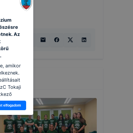
ázium
gészésre
tnek. Az
k
körű
.
re, amikor
elkeznek.
llításait
SzC Tokaji
tkező
asználja Ön
et elfogadom
a, vagy
g jobb
tése.
en modern