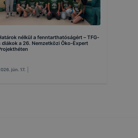
több
 de ezek
k célja
 lehetővé
Határok nélkül a fenntarthatóságért – TFG-
kcióinak
s diákok a 26. Nemzetközi Öko-Expert
ödni
Projekthéten
026. jún. 17.