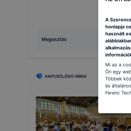
A Szerencs
honlapja c
használt e
Megosztás
alábbiakba
alkalmazásá
információ
Mi az a coo
Ön egy web
KAPCSOLÓDÓ HÍREK
Többek közö
és általáno
Ferenc Tec
célokból ha
a honlapot 
használja l
felhasználó
Hogyan elle