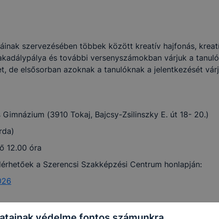
inak szervezésében többek között kreatív hajfonás, kreatív
kadálypálya és további versenyszámokban várjuk a tanulók
t, de elsősorban azoknak a tanulóknak a jelentkezését vá
Gimnázium (3910 Tokaj, Bajcsy-Zsilinszky E. út 18- 20.)
rda)
fő 12.00 óra
elérhetőek a Szerencsi Szakképzési Centrum honlapján:
026
atainak védelme fontos számunkra