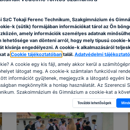
i SzC Tokaji Ferenc Technikum, Szakgimnázium és Gimn
ookie-k (sütik) formájában információkat tárol az Ön bön
szközén, amely információk személyes adatnak minősülhe
n lehetősége van dönteni arról, hogy mely típusú cookie-
t kívánja engedélyezni. A cookie-k alkalmazásáról teljes
kat a
Cookie tájékoztatóban
talál.
Adatvédelmi tájékoztató
kie? A cookie egy kis fájl, amely akkor kerül a számítógép
helyet látogat meg. A cookie-k számtalan funkcióval rend
tt információt gyűjtenek, megjegyzik a látogató egyéni beá
sságban megkönnyítik a honlap használatát. Az Szerencsi 
hnikum, Szakgimnázium és Gimnázium a cookie-kat a köve
sználja: információ gyűjtése azzal kapcsolatban, hogyan h
További lehetőségek
Mind
-annak felmérésével, hogy a honlap melyik részeit látogatj
eginkább, így megtudhatjuk, hogyan biztosítsunk Önnek mé
i élményt, ha ismét meglátogatja oldalunkat, honlap fejlesz
nőrizheti és hogyan tudja kikapcsolni a cookie-kat? Mind