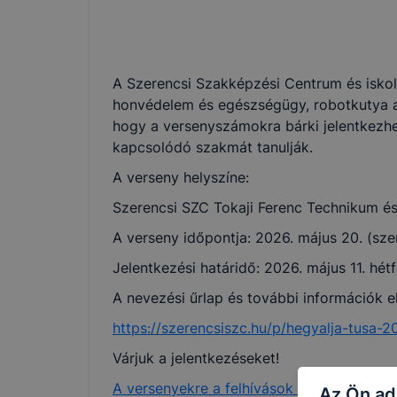
A Szerencsi Szakképzési Centrum és iskolá
honvédelem és egészségügy, robotkutya a
hogy a versenyszámokra bárki jelentkezhe
kapcsolódó szakmát tanulják.
A verseny helyszíne:
Szerencsi SZC Tokaji Ferenc Technikum és 
A verseny időpontja: 2026. május 20. (sze
Jelentkezési határidő: 2026. május 11. hét
A nevezési űrlap és további információk 
https://szerencsiszc.hu/p/hegyalja-tusa-2
Várjuk a jelentkezéseket!
A versenyekre a felhívások itt tölthetők le.
Az Ön ad