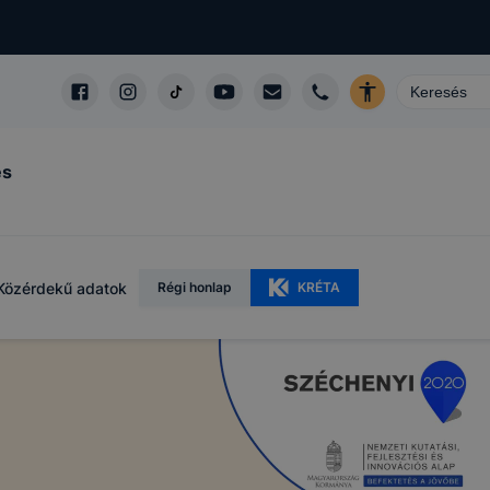
és
Közérdekű adatok
Régi honlap
KRÉTA