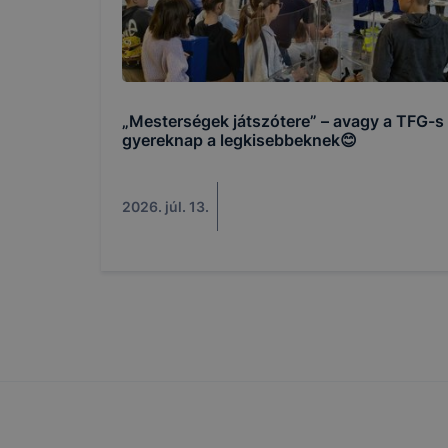
böngésző en
böngésző a
általában m
honlapunk 
tétele, a c
„Mesterségek játszótere” – avagy a TFG-s
előfordulha
gyereknap a legkisebbeknek😊
teljes körű
böngészőjé
2026. júl. 13.