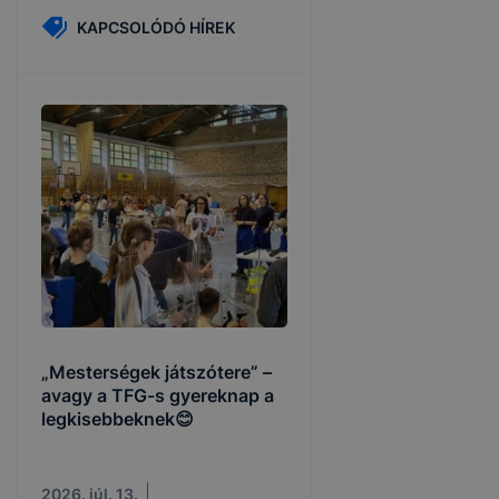
KAPCSOLÓDÓ HÍREK
„Mesterségek játszótere” –
avagy a TFG-s gyereknap a
legkisebbeknek😊
2026. júl. 13.