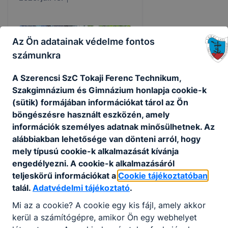
Az Ön adatainak védelme fontos
számunkra
A Szerencsi SzC Tokaji Ferenc Technikum,
Szakgimnázium és Gimnázium honlapja cookie-k
(sütik) formájában információkat tárol az Ön
böngészésre használt eszközén, amely
információk személyes adatnak minősülhetnek. Az
alábbiakban lehetősége van dönteni arról, hogy
Innovatív pályaorientációs
mely típusú cookie-k alkalmazását kívánja
fejlesztés: TFG Exatlon
engedélyezni. A cookie-k alkalmazásáról
Élménytábor 2026
teljeskörű információkat a
Cookie tájékoztatóban
talál.
Adatvédelmi tájékoztató
.
2026. júl. 11.
Mi az a cookie? A cookie egy kis fájl, amely akkor
kerül a számítógépre, amikor Ön egy webhelyet