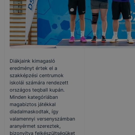
Diákjaink kimagasló
eredményt értek el a
szakképzési centrumok
iskolái számára rendezett
országos teqball kupán.
Minden kategóriában
magabiztos játékkal
diadalmaskodtak, így
valamennyi versenyszámban
aranyérmet szereztek,
bizonyítva felkészültségüket