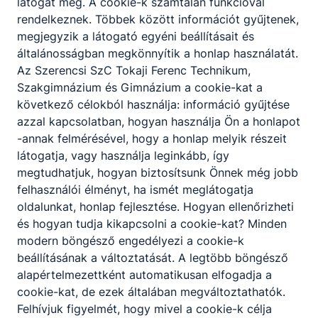
látogat meg. A cookie-k számtalan funkcióval
rendelkeznek. Többek között információt gyűjtenek,
megjegyzik a látogató egyéni beállításait és
általánosságban megkönnyítik a honlap használatát.
Az Szerencsi SzC Tokaji Ferenc Technikum,
Szakgimnázium és Gimnázium a cookie-kat a
következő célokból használja: információ gyűjtése
azzal kapcsolatban, hogyan használja Ön a honlapot
-annak felmérésével, hogy a honlap melyik részeit
látogatja, vagy használja leginkább, így
megtudhatjuk, hogyan biztosítsunk Önnek még jobb
Határok nélkül a
felhasználói élményt, ha ismét meglátogatja
fenntarthatóságért – TFG-s
diákok a 26. Nemzetközi
oldalunkat, honlap fejlesztése. Hogyan ellenőrizheti
Öko-Expert Projekthéten
és hogyan tudja kikapcsolni a cookie-kat? Minden
modern böngésző engedélyezi a cookie-k
beállításának a változtatását. A legtöbb böngésző
2026. jún. 17.
alapértelmezettként automatikusan elfogadja a
cookie-kat, de ezek általában megváltoztathatók.
Felhívjuk figyelmét, hogy mivel a cookie-k célja