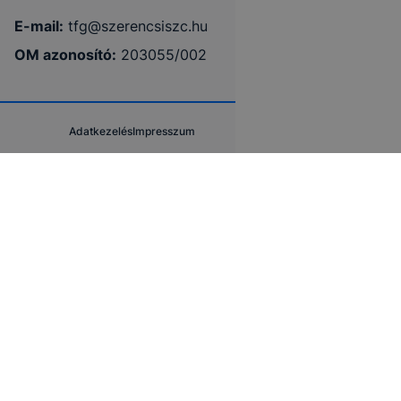
E-mail:
tfg@szerencsiszc.hu
OM azonosító:
203055/002
Adatkezelés
Impresszum