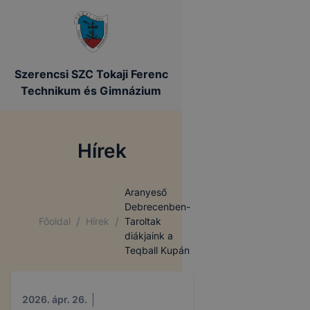
Szerencsi SZC Tokaji Ferenc
Technikum és Gimnázium
Hírek
Aranyeső
Debrecenben-
/
/
Főoldal
Hírek
Taroltak
diákjaink a
Teqball Kupán
2026. ápr. 26.